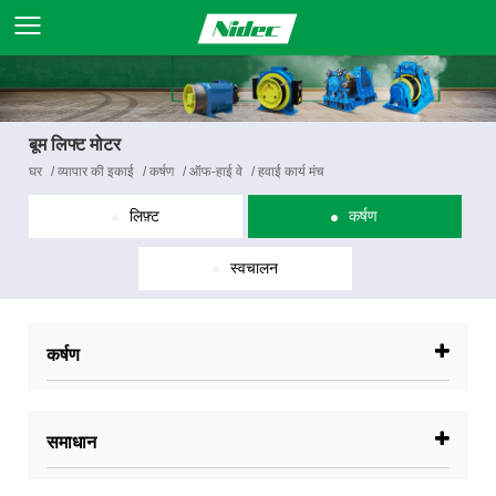
बूम लिफ्ट मोटर
घर
/
व्यापार की इकाई
/
कर्षण
/
ऑफ-हाई वे
/
हवाई कार्य मंच
लिफ़्ट
कर्षण
स्वचालन
कर्षण
समाधान