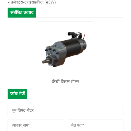
इलेक्ट्रो-ट्राइसाइकिल (e3W)
संबंधित उत्पाद
कैंची लिफ्ट मोटर
जांच भेजें