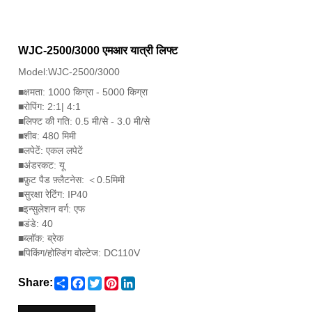
WJC-2500/3000 एमआर यात्री लिफ्ट
Model:WJC-2500/3000
■
क्षमता: 1000 किग्रा - 5000 किग्रा
■
रोपिंग: 2:1| 4:1
■
लिफ्ट की गति: 0.5 मी/से - 3.0 मी/से
■
शीव: 480 मिमी
■
लपेटें: एकल लपेटें
■
अंडरकट: यू
■
फ़ुट पैड फ़्लैटनेस: ＜0.5मिमी
■
सुरक्षा रेटिंग: IP40
■
इन्सुलेशन वर्ग: एफ
■
डंडे: 40
■
ब्लॉक: ब्रेक
■
पिकिंग/होल्डिंग वोल्टेज: DC110V
Share
Facebook
Twitter
Pinterest
LinkedIn
Share: