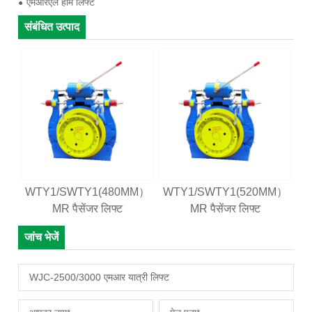
एमआरएल होम लिफ्ट
संबंधित उत्पाद
M)
WTY1/SWTY1(480MM）
WTY1/SWTY1(520MM）
WT
MR पैसेंजर लिफ्ट
MR पैसेंजर लिफ्ट
जांच भेजें