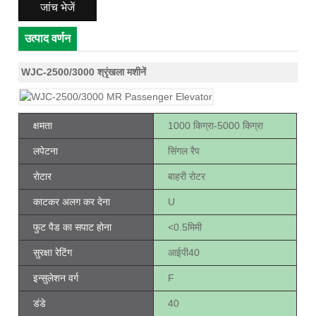
जांच भेजें
उत्पाद वर्णन
WJC-2500/3000 श्रृंखला मशीनें
क्षमता
1000 किग्रा-5000 किग्रा
लपेटना
सिंगल रैप
रोटार
बाहरी रोटर
काटकर अलग कर देना
U
फुट पैड का सपाट होना
<0.5मिमी
सुरक्षा रेटिंग
आईपी40
इन्सुलेशन वर्ग
F
डंडे
40