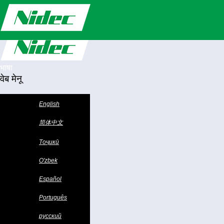
भाषा
वेब मेनू
घर
English
हमारे बारे में
हमारे बारे में
简体中文
प्रमाणन
संस्कृति
Тоҷикӣ
इतिहास
समाचार
कंपनी समाचार
O'zbek
व्यापार की इकाई
लिफ़्ट
Español
कर्षण
स्वचालन
Português
भर्ती
हमसे संपर्क करें
русский
लिफ़्ट