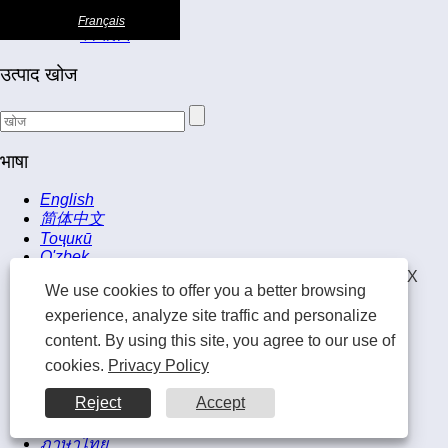
कर्षण
Français
स्वचालन
日本語
उत्पाद खोज
Deutsch
tiếng Việt
भाषा
Italiano
English
Nederlands
简体中文
Тоҷикӣ
ภาษาไทย
O'zbek
Español
X
Polski
We use cookies to offer you a better browsing
Português
русский
experience, analyze site traffic and personalize
한국어
Français
content. By using this site, you agree to our use of
日本語
Svenska
cookies.
Privacy Policy
Deutsch
tiếng Việt
magyar
Reject
Accept
Italiano
Nederlands
Malay
ภาษาไทย